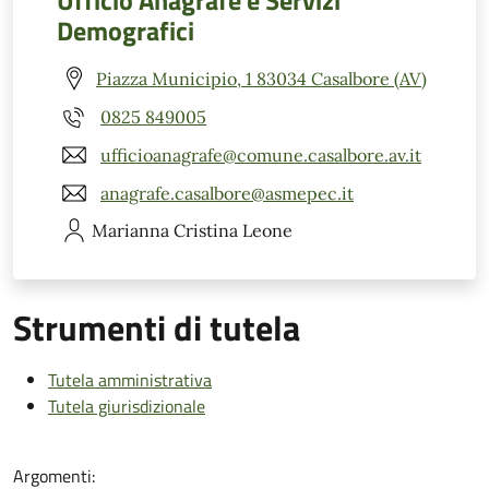
Ufficio Anagrafe e Servizi
Demografici
Piazza Municipio, 1 83034 Casalbore (AV)
0825 849005
ufficioanagrafe@comune.casalbore.av.it
anagrafe.casalbore@asmepec.it
Marianna Cristina
Leone
Strumenti di tutela
Tutela amministrativa
Tutela giurisdizionale
Argomenti: