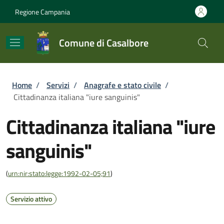
Salta al contenuto principale
Skip to footer content
Regione Campania
Comune di Casalbore
Briciole di pane
Home
/
Servizi
/
Anagrafe e stato civile
/
Cittadinanza italiana "iure sanguinis"
Cittadinanza italiana "iure
sanguinis"
(
urn:nir:stato:legge:1992-02-05;91
)
Servizio attivo