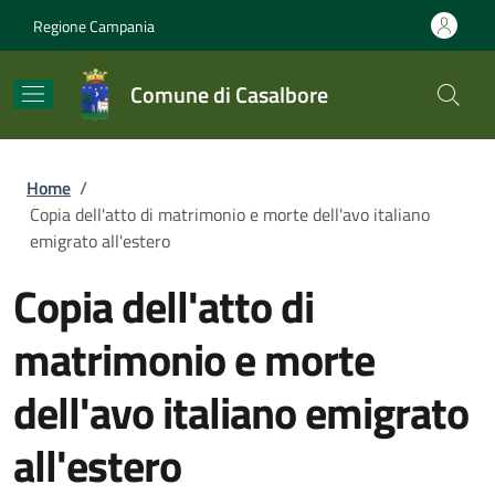
Salta al contenuto principale
Skip to footer content
Regione Campania
Comune di Casalbore
Briciole di pane
Home
/
Copia dell'atto di matrimonio e morte dell'avo italiano
emigrato all'estero
Copia dell'atto di
matrimonio e morte
dell'avo italiano emigrato
all'estero