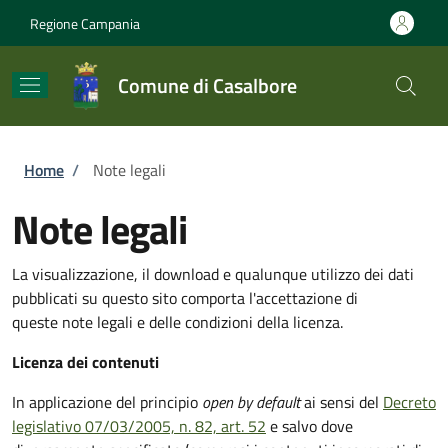
Salta al contenuto principale
Skip to footer content
Regione Campania
Comune di Casalbore
Briciole di pane
Home
/
Note legali
Note legali
La visualizzazione, il download e qualunque utilizzo dei dati
pubblicati su questo sito comporta l'accettazione di
queste note legali e delle condizioni della licenza.
Licenza dei contenuti
In applicazione del principio
open by default
ai sensi del
Decreto
legislativo 07/03/2005, n. 82, art. 52
e salvo dove