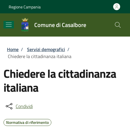
Salta al contenuto principale
Skip to footer content
Regione Campania
Comune di Casalbore
Briciole di pane
Home
/
Servizi demografici
/
Chiedere la cittadinanza italiana
Chiedere la cittadinanza
italiana
Condividi
Normativa di riferimento