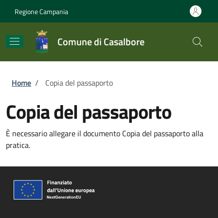
Salta al contenuto principale
Skip to footer content
Regione Campania
Comune di Casalbore
Briciole di pane
Home
/
Copia del passaporto
Copia del passaporto
È necessario allegare il documento Copia del passaporto alla
pratica.