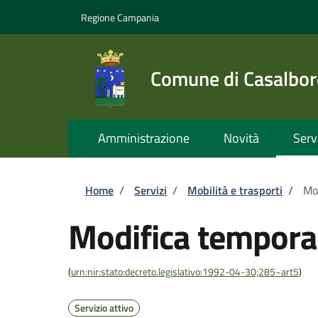
Salta al contenuto principale
Skip to footer content
Regione Campania
Comune di Casalbor
Amministrazione
Novità
Serv
Briciole di pane
Home
/
Servizi
/
Mobilità e trasporti
/
Mod
Modifica temporan
(
urn:nir:stato:decreto.legislativo:1992-04-30;285~art5
)
Servizio attivo