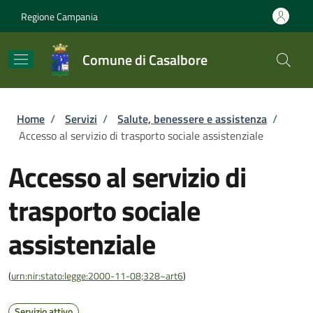
Salta al contenuto principale
Skip to footer content
Regione Campania
Comune di Casalbore
Briciole di pane
Home
/
Servizi
/
Salute, benessere e assistenza
/
Accesso al servizio di trasporto sociale assistenziale
Accesso al servizio di
trasporto sociale
assistenziale
(
urn:nir:stato:legge:2000-11-08;328~art6
)
Servizio attivo