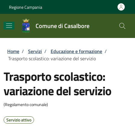
Salta al contenuto principale
Skip to footer content
Regione Campania
Comune di Casalbore
Briciole di pane
Home
/
Servizi
/
Educazione e formazione
/
Trasporto scolastico: variazione del servizio
Trasporto scolastico:
variazione del servizio
(Regolamento comunale)
Servizio attivo