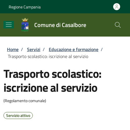
Salta al contenuto principale
Skip to footer content
Regione Campania
Comune di Casalbore
Briciole di pane
Home
/
Servizi
/
Educazione e formazione
/
Trasporto scolastico: iscrizione al servizio
Trasporto scolastico:
iscrizione al servizio
(Regolamento comunale)
Servizio attivo