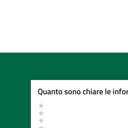
Quanto sono chiare le info
Valutazione
Valuta 5 stelle su 5
Valuta 4 stelle su 5
Valuta 3 stelle su 5
Valuta 2 stelle su 5