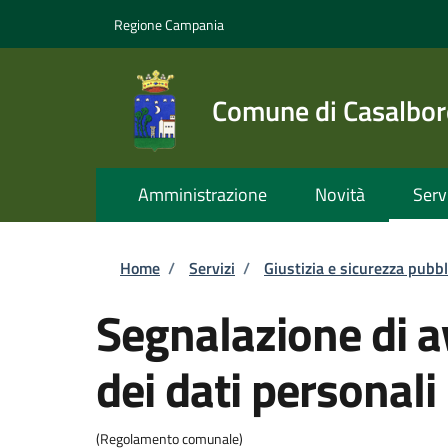
Salta al contenuto principale
Skip to footer content
Regione Campania
Comune di Casalbor
Amministrazione
Novità
Serv
Briciole di pane
Home
/
Servizi
/
Giustizia e sicurezza pubbl
Segnalazione di a
dei dati personali
(Regolamento comunale)