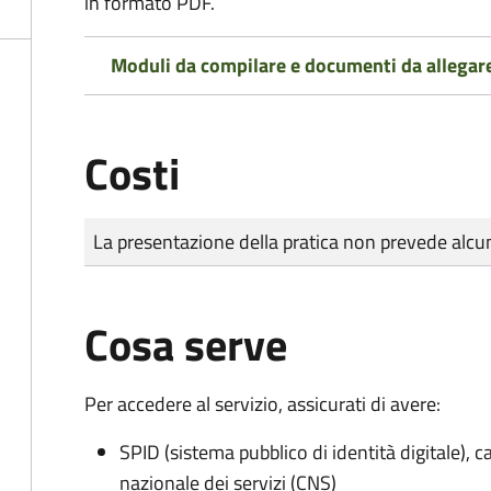
in formato PDF.
Moduli da compilare e documenti da allegar
Costi
Tipo di pagamento
Importo
La presentazione della pratica non prevede al
Cosa serve
Per accedere al servizio, assicurati di avere:
SPID (sistema pubblico di identità digitale), ca
nazionale dei servizi (CNS)