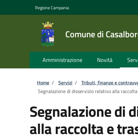
Salta al contenuto principale
Skip to footer content
Regione Campania
Comune di Casalbor
Amministrazione
Novità
Serv
Briciole di pane
Home
/
Servizi
/
Tributi, finanze e contravv
Segnalazione di disservizio relativo alla raccolta
Segnalazione di di
alla raccolta e tra