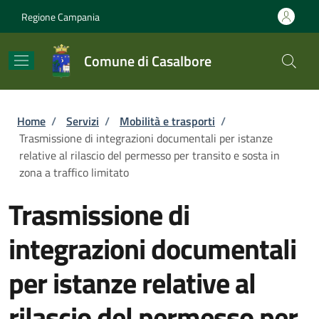
Salta al contenuto principale
Skip to footer content
Regione Campania
Comune di Casalbore
Briciole di pane
Home
/
Servizi
/
Mobilità e trasporti
/
Trasmissione di integrazioni documentali per istanze
relative al rilascio del permesso per transito e sosta in
zona a traffico limitato
Trasmissione di
integrazioni documentali
per istanze relative al
rilascio del permesso per