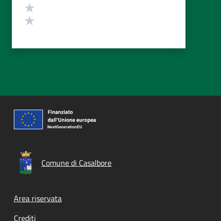
Valuta 2 stelle su 5
Valuta 1 stelle su 5
Comune di Casalbore
Footer menu
Area riservata
Crediti