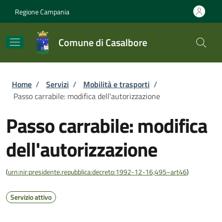
Salta al contenuto principale
Skip to footer content
Regione Campania
Comune di Casalbore
Briciole di pane
Home
/
Servizi
/
Mobilità e trasporti
/
Passo carrabile: modifica dell'autorizzazione
Passo carrabile: modifica
dell'autorizzazione
(
urn:nir:presidente.repubblica:decreto:1992-12-16;495~art46
)
Servizio attivo