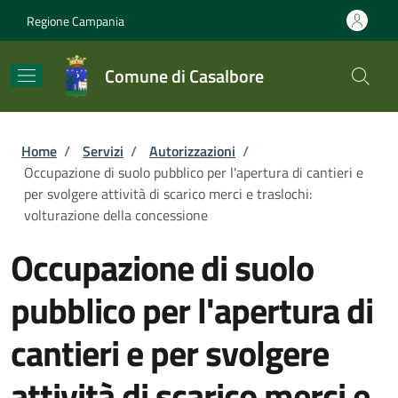
Salta al contenuto principale
Skip to footer content
Regione Campania
Comune di Casalbore
Briciole di pane
Home
/
Servizi
/
Autorizzazioni
/
Occupazione di suolo pubblico per l'apertura di cantieri e
per svolgere attività di scarico merci e traslochi:
volturazione della concessione
Occupazione di suolo
pubblico per l'apertura di
cantieri e per svolgere
attività di scarico merci e