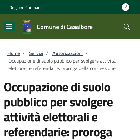
Salta al contenuto principale
Skip to footer content
Regione Campania
Comune di Casalbore
Briciole di pane
Home
/
Servizi
/
Autorizzazioni
/
Occupazione di suolo pubblico per svolgere attività
elettorali e referendarie: proroga della concessione
Occupazione di suolo
pubblico per svolgere
attività elettorali e
referendarie: proroga