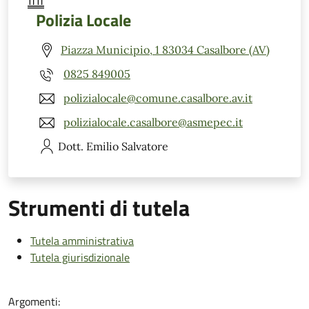
Polizia Locale
Piazza Municipio, 1 83034 Casalbore (AV)
0825 849005
polizialocale@comune.casalbore.av.it
polizialocale.casalbore@asmepec.it
Dott. Emilio
Salvatore
Strumenti di tutela
Tutela amministrativa
Tutela giurisdizionale
Argomenti: