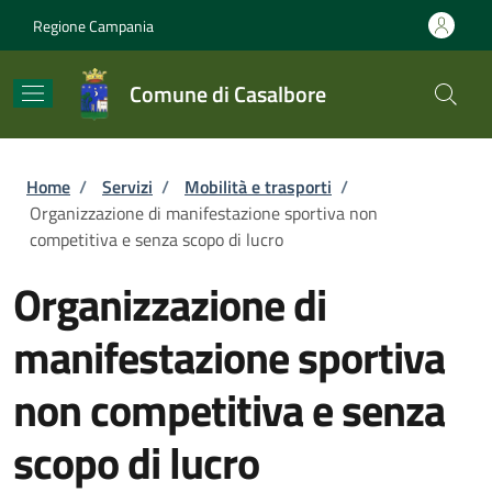
Salta al contenuto principale
Skip to footer content
Regione Campania
Comune di Casalbore
Briciole di pane
Home
/
Servizi
/
Mobilità e trasporti
/
Organizzazione di manifestazione sportiva non
competitiva e senza scopo di lucro
Organizzazione di
manifestazione sportiva
non competitiva e senza
scopo di lucro