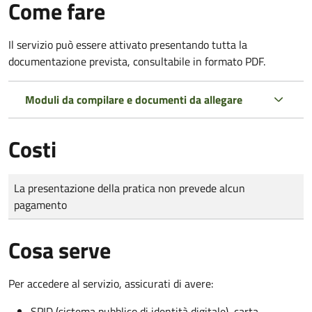
Come fare
Il servizio può essere attivato presentando tutta la
documentazione prevista, consultabile in formato PDF.
Moduli da compilare e documenti da allegare
Costi
Tipo di pagamento
Importo
La presentazione della pratica non prevede alcun
pagamento
Cosa serve
Per accedere al servizio, assicurati di avere:
SPID (sistema pubblico di identità digitale), carta