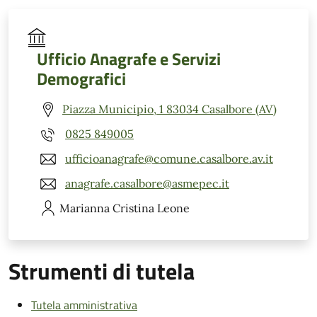
Ufficio Anagrafe e Servizi
Demografici
Piazza Municipio, 1 83034 Casalbore (AV)
0825 849005
ufficioanagrafe@comune.casalbore.av.it
anagrafe.casalbore@asmepec.it
Marianna Cristina
Leone
Strumenti di tutela
Tutela amministrativa