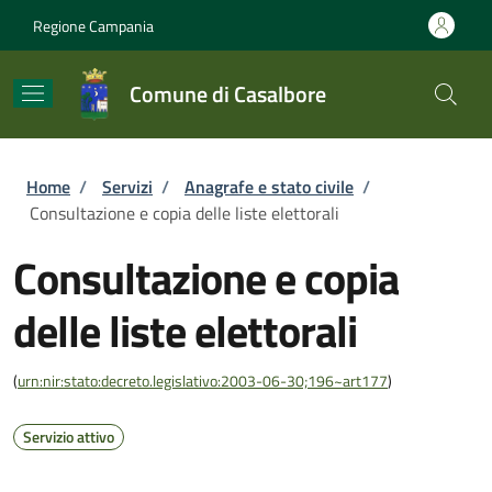
Salta al contenuto principale
Skip to footer content
Regione Campania
Comune di Casalbore
Briciole di pane
Home
/
Servizi
/
Anagrafe e stato civile
/
Consultazione e copia delle liste elettorali
Consultazione e copia
delle liste elettorali
(
urn:nir:stato:decreto.legislativo:2003-06-30;196~art177
)
Servizio attivo