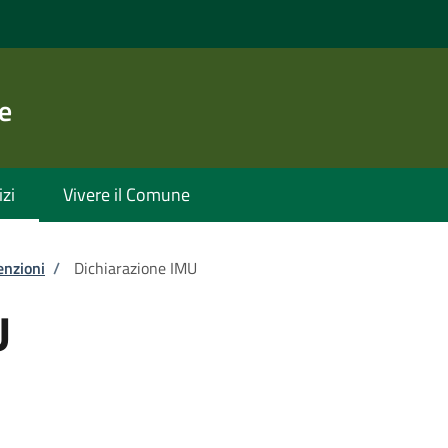
e
izi
Vivere il Comune
enzioni
/
Dichiarazione IMU
U