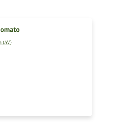
onomato
e (AV)