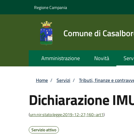
Salta al contenuto principale
Skip to footer content
Regione Campania
Comune di Casalbor
Amministrazione
Novità
Serv
Briciole di pane
Home
/
Servizi
/
Tributi, finanze e contravv
Dichiarazione IM
(
urn:nir:stato:legge:2019-12-27;160~art1
)
Servizio attivo