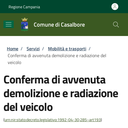
Salta al contenuto principale
Skip to footer content
Regione Campania
Comune di Casalbore
Briciole di pane
Home
/
Servizi
/
Mobilità e trasporti
/
Conferma di avvenuta demolizione e radiazione del
veicolo
Conferma di avvenuta
demolizione e radiazione
del veicolo
(
urn:nir:stato:decreto.legislativo:1992-04-30;285~art193
)