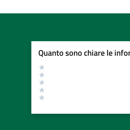
Quanto sono chiare le info
Valutazione
Valuta 5 stelle su 5
Valuta 4 stelle su 5
Valuta 3 stelle su 5
Valuta 2 stelle su 5
Valuta 1 stelle su 5