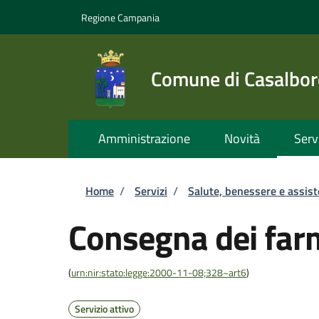
Salta al contenuto principale
Skip to footer content
Regione Campania
Comune di Casalbor
Amministrazione
Novità
Serv
Briciole di pane
Home
/
Servizi
/
Salute, benessere e assis
Consegna dei farm
(
urn:nir:stato:legge:2000-11-08;328~art6
)
Servizio attivo