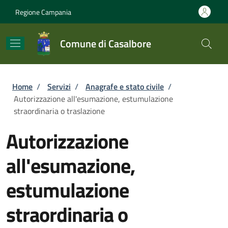
Salta al contenuto principale
Skip to footer content
Regione Campania
Comune di Casalbore
Briciole di pane
Home
/
Servizi
/
Anagrafe e stato civile
/
Autorizzazione all'esumazione, estumulazione
straordinaria o traslazione
Autorizzazione
all'esumazione,
estumulazione
straordinaria o