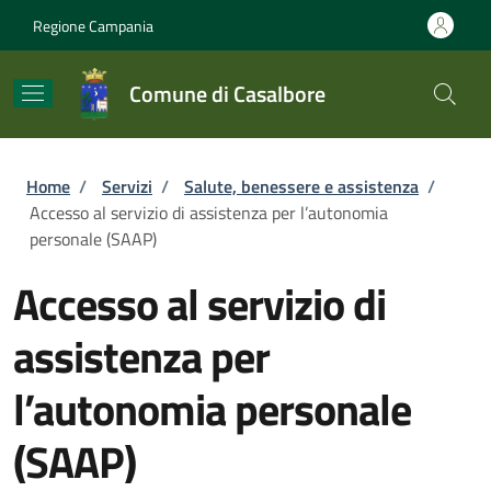
Salta al contenuto principale
Skip to footer content
Regione Campania
Comune di Casalbore
Briciole di pane
Home
/
Servizi
/
Salute, benessere e assistenza
/
Accesso al servizio di assistenza per l’autonomia
personale (SAAP)
Accesso al servizio di
assistenza per
l’autonomia personale
(SAAP)