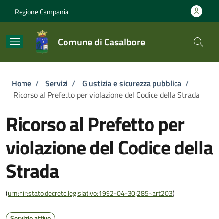
Salta al contenuto principale
Skip to footer content
Regione Campania
Comune di Casalbore
Briciole di pane
Home
/
Servizi
/
Giustizia e sicurezza pubblica
/
Ricorso al Prefetto per violazione del Codice della Strada
Ricorso al Prefetto per
violazione del Codice della
Strada
(
urn:nir:stato:decreto.legislativo:1992-04-30;285~art203
)
Servizio attivo