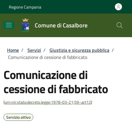
Salta al contenuto principale
Skip to footer content
Regione Campania
Comune di Casalbore
Briciole di pane
Home
/
Servizi
/
Giustizia e sicurezza pubblica
/
Comunicazione di cessione di fabbricato
Comunicazione di
cessione di fabbricato
(
urn:nir:stato:decreto.legge:1978-03-21;59~art12
)
Servizio attivo