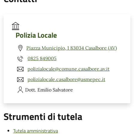
Polizia Locale
Piazza Municipio, 1 83034 Casalbore (AV)
0825 849005
polizialocale@comune.casalbore.av.it
polizialocale.casalbore@asmepec.it
Dott. Emilio
Salvatore
Strumenti di tutela
Tutela amministrativa