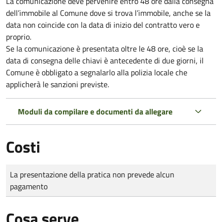
La comunicazione deve pervenire
entro 48 ore
dalla consegna
dell’immobile al Comune dove si trova l’immobile, anche se la
data non coincide con la data di inizio del contratto vero e
proprio.
Se la comunicazione è presentata oltre le 48 ore, cioè se la
data di consegna delle chiavi è antecedente di due giorni, il
Comune è obbligato a segnalarlo alla polizia locale che
applicherà le sanzioni previste.
Moduli da compilare e documenti da allegare
Costi
Tipo di pagamento
Importo
La presentazione della pratica non prevede alcun
pagamento
Cosa serve