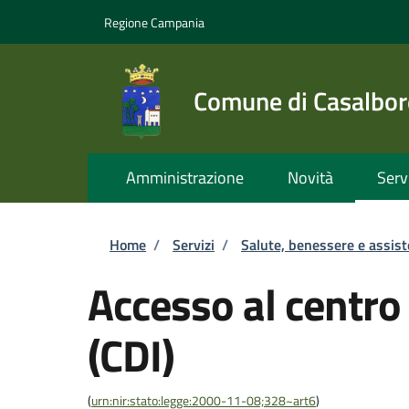
Salta al contenuto principale
Skip to footer content
Regione Campania
Comune di Casalbor
Amministrazione
Novità
Serv
Briciole di pane
Home
/
Servizi
/
Salute, benessere e assis
Accesso al centro
(CDI)
(
urn:nir:stato:legge:2000-11-08;328~art6
)