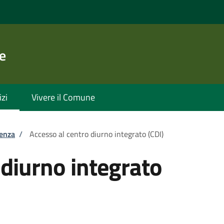
e
izi
Vivere il Comune
tenza
/
Accesso al centro diurno integrato (CDI)
 diurno integrato