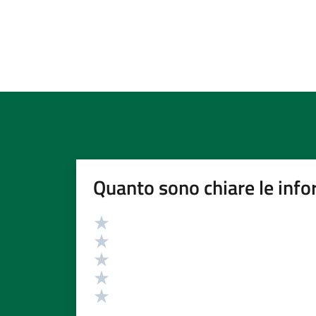
Quanto sono chiare le info
Valutazione
Valuta 5 stelle su 5
Valuta 4 stelle su 5
Valuta 3 stelle su 5
Valuta 2 stelle su 5
Valuta 1 stelle su 5