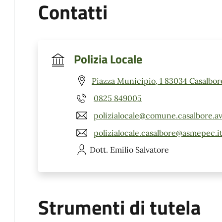
Contatti
Polizia Locale
Piazza Municipio, 1 83034 Casalbor
0825 849005
polizialocale@comune.casalbore.av.
polizialocale.casalbore@asmepec.i
Dott. Emilio
Salvatore
Strumenti di tutela