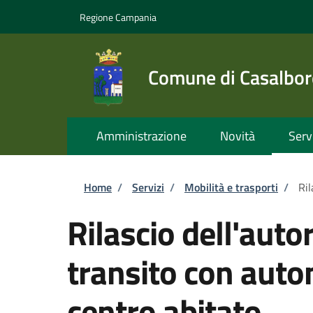
Salta al contenuto principale
Skip to footer content
Regione Campania
Comune di Casalbor
Amministrazione
Novità
Serv
Briciole di pane
Home
/
Servizi
/
Mobilità e trasporti
/
Ril
Rilascio dell'autor
transito con auto
centro abitato