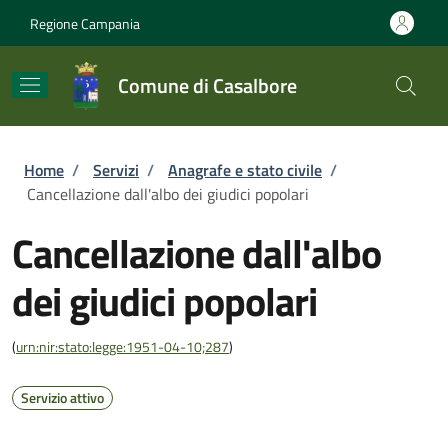
Salta al contenuto principale
Skip to footer content
Regione Campania
Comune di Casalbore
Briciole di pane
Home
/
Servizi
/
Anagrafe e stato civile
/
Cancellazione dall'albo dei giudici popolari
Cancellazione dall'albo
dei giudici popolari
(
urn:nir:stato:legge:1951-04-10;287
)
Servizio attivo