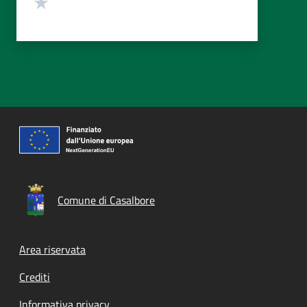
Valuta 1 stelle su 5
Comune di Casalbore
Footer menu
Area riservata
Crediti
Informativa privacy