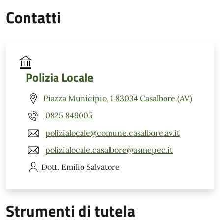
Contatti
Polizia Locale
Piazza Municipio, 1 83034 Casalbore (AV)
0825 849005
polizialocale@comune.casalbore.av.it
polizialocale.casalbore@asmepec.it
Dott. Emilio
Salvatore
Strumenti di tutela