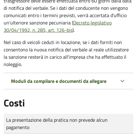
trasgressore deve essere effettuata entro 60 giorni dalla data
di notifica del verbale.
Se i dati del conducente non vengono
comunicati entro i termini previsti, verrà accertata d'ufficio
un'ulteriore sanzione pecuniaria (
Decreto legislativo
30/04/1992, n. 285, art. 126-bis
).
Nel caso di veicoli ceduti in locazione, se i dati forniti non
consentono la nuova notifica del verbale al reale utilizzatore
la sanzione resterà in carico all'impresa che ha effettuato il
noleggio.
Moduli da compilare e documenti da allegare
Costi
Tipo di pagamento
Importo
La presentazione della pratica non prevede alcun
pagamento