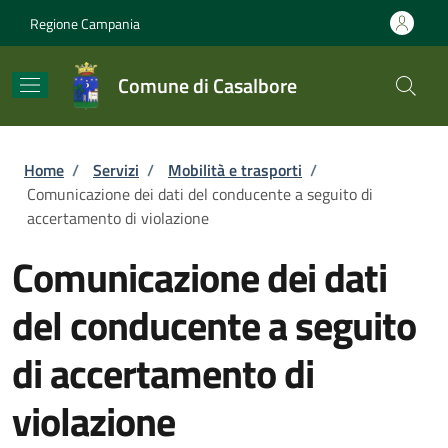
Salta al contenuto principale
Skip to footer content
Regione Campania
Comune di Casalbore
Briciole di pane
Home
/
Servizi
/
Mobilità e trasporti
/
Comunicazione dei dati del conducente a seguito di
accertamento di violazione
Comunicazione dei dati
del conducente a seguito
di accertamento di
violazione