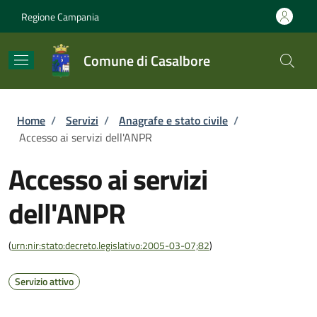
Salta al contenuto principale
Skip to footer content
Regione Campania
Comune di Casalbore
Briciole di pane
Home
/
Servizi
/
Anagrafe e stato civile
/
Accesso ai servizi dell'ANPR
Accesso ai servizi
dell'ANPR
(
urn:nir:stato:decreto.legislativo:2005-03-07;82
)
Servizio attivo