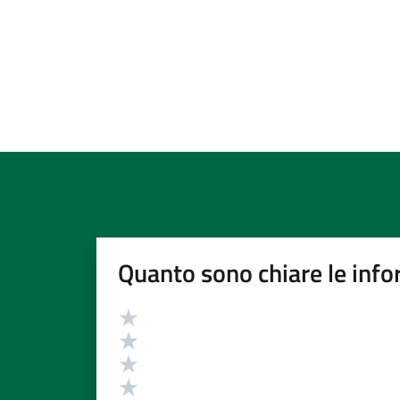
Quanto sono chiare le info
Valutazione
Valuta 5 stelle su 5
Valuta 4 stelle su 5
Valuta 3 stelle su 5
Valuta 2 stelle su 5