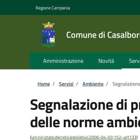
Salta al contenuto principale
Skip to footer content
Regione Campania
Comune di Casalbor
Amministrazione
Novità
Serv
Briciole di pane
Home
/
Servizi
/
Ambiente
/
Segnalazione
Segnalazione di p
delle norme ambi
(
urn:nir:stato:decreto.legislativo:2006-04-03;152~art133
)