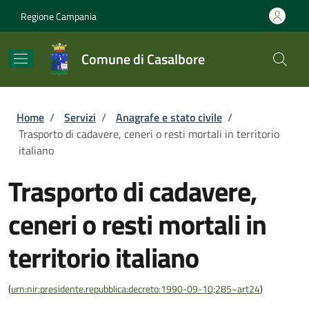
Salta al contenuto principale
Skip to footer content
Regione Campania
Comune di Casalbore
Briciole di pane
Home
/
Servizi
/
Anagrafe e stato civile
/
Trasporto di cadavere, ceneri o resti mortali in territorio
italiano
Trasporto di cadavere,
ceneri o resti mortali in
territorio italiano
(
urn:nir:presidente.repubblica:decreto:1990-09-10;285~art24
)