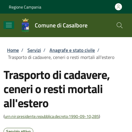
Salta al contenuto principale
Skip to footer content
Regione Campania
Comune di Casalbore
Briciole di pane
Home
/
Servizi
/
Anagrafe e stato civile
/
Trasporto di cadavere, ceneri o resti mortali all'estero
Trasporto di cadavere,
ceneri o resti mortali
all'estero
(
urn:nir:presidente.repubblica:decreto:1990-09-10;285
)
Servizio attivo