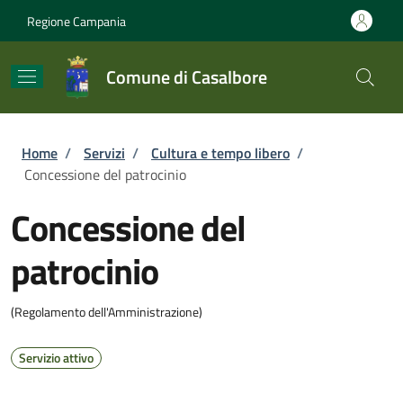
Salta al contenuto principale
Skip to footer content
Regione Campania
Comune di Casalbore
Briciole di pane
Home
/
Servizi
/
Cultura e tempo libero
/
Concessione del patrocinio
Concessione del
patrocinio
(Regolamento dell'Amministrazione)
Servizio attivo