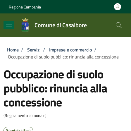
Salta al contenuto principale
Skip to footer content
Regione Campania
Comune di Casalbore
Briciole di pane
Home
/
Servizi
/
Imprese e commercio
/
Occupazione di suolo pubblico: rinuncia alla concessione
Occupazione di suolo
pubblico: rinuncia alla
concessione
(Regolamento comunale)
Servizio attivo