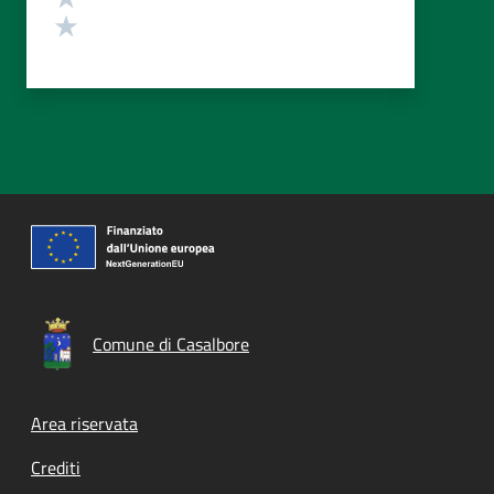
Valuta 1 stelle su 5
Comune di Casalbore
Footer menu
Area riservata
Crediti