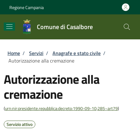
Salta al contenuto principale
Skip to footer content
Regione Campania
Comune di Casalbore
Briciole di pane
Home
/
Servizi
/
Anagrafe e stato civile
/
Autorizzazione alla cremazione
Autorizzazione alla
cremazione
(
urn:nir:presidente.repubblica:decreto:1990-09-10;285~art79
)
Servizio attivo