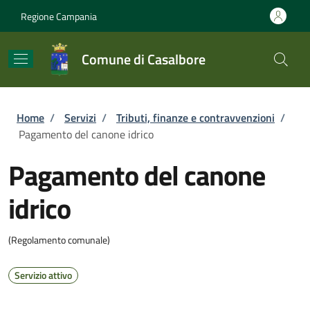
Salta al contenuto principale
Skip to footer content
Regione Campania
Comune di Casalbore
Briciole di pane
Home
/
Servizi
/
Tributi, finanze e contravvenzioni
/
Pagamento del canone idrico
Pagamento del canone
idrico
(Regolamento comunale)
Servizio attivo