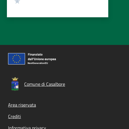
Valuta 1 stelle su 5
Comune di Casalbore
Footer menu
Area riservata
Crediti
Informativa privacy