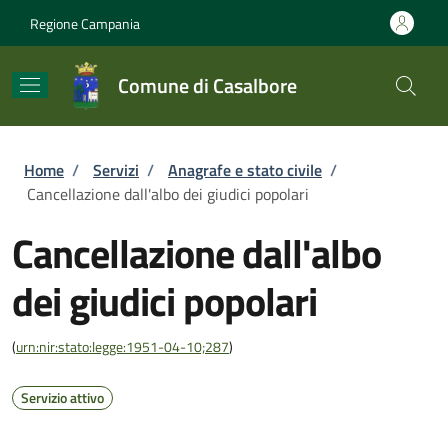
Salta al contenuto principale
Skip to footer content
Regione Campania
Comune di Casalbore
Briciole di pane
Home
/
Servizi
/
Anagrafe e stato civile
/
Cancellazione dall'albo dei giudici popolari
Cancellazione dall'albo
dei giudici popolari
(
urn:nir:stato:legge:1951-04-10;287
)
Servizio attivo