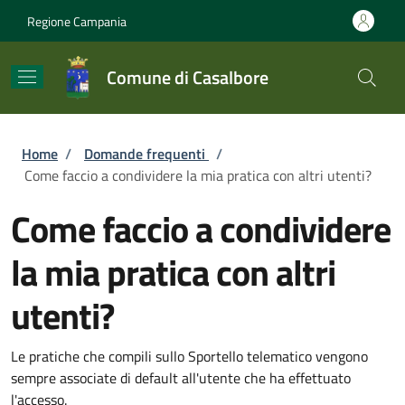
Salta al contenuto principale
Skip to footer content
Regione Campania
Comune di Casalbore
Briciole di pane
Home
/
Domande frequenti
/
Come faccio a condividere la mia pratica con altri utenti?
Come faccio a condividere
la mia pratica con altri
utenti?
Le pratiche che compili sullo Sportello telematico vengono
sempre associate di default all'utente che ha effettuato
l'accesso.