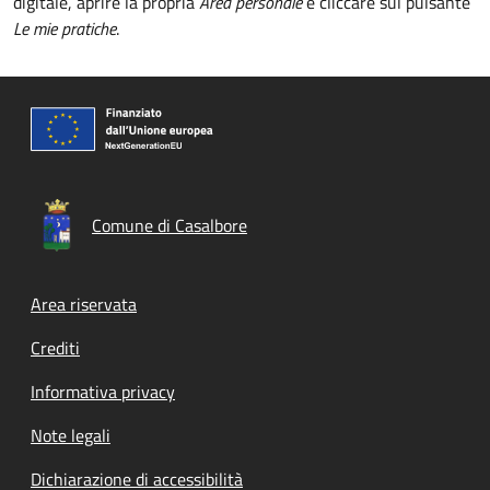
digitale, aprire la propria
Area personale
e cliccare sul pulsante
Le mie pratiche
.
Comune di Casalbore
Footer menu
Area riservata
Crediti
Informativa privacy
Note legali
Dichiarazione di accessibilità