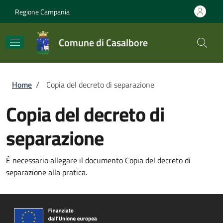
Salta al contenuto principale
Skip to footer content
Regione Campania
Comune di Casalbore
Briciole di pane
Home
/
Copia del decreto di separazione
Copia del decreto di
separazione
È necessario allegare il documento Copia del decreto di
separazione alla pratica.