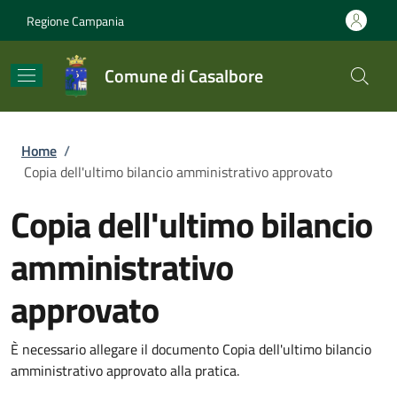
Salta al contenuto principale
Skip to footer content
Regione Campania
Comune di Casalbore
Briciole di pane
Home
/
Copia dell'ultimo bilancio amministrativo approvato
Copia dell'ultimo bilancio
amministrativo
approvato
È necessario allegare il documento Copia dell'ultimo bilancio
amministrativo approvato alla pratica.