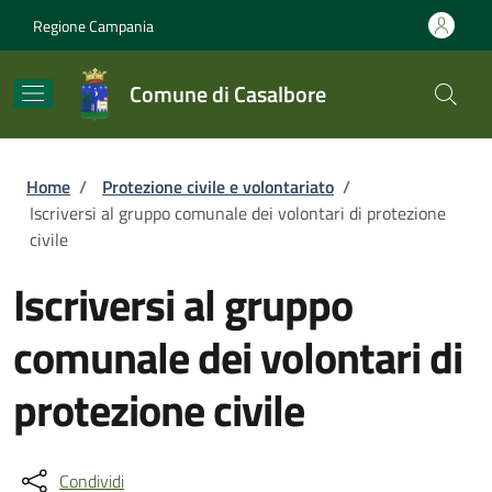
Salta al contenuto principale
Skip to footer content
Regione Campania
Comune di Casalbore
Briciole di pane
Home
/
Protezione civile e volontariato
/
Iscriversi al gruppo comunale dei volontari di protezione
civile
Iscriversi al gruppo
comunale dei volontari di
protezione civile
Condividi